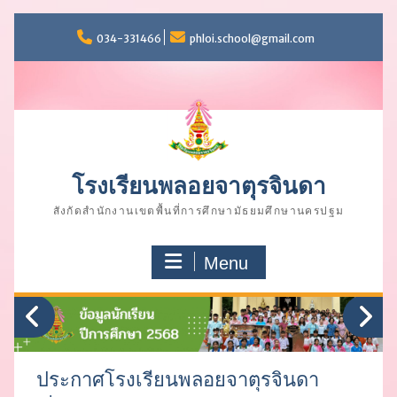
Skip
to
034-331466
phloi.school@gmail.com
content
โรงเรียนพลอยจาตุรจินดา
สังกัดสำนักงานเขตพื้นที่การศึกษามัธยมศึกษานครปฐม
Menu
ประกาศโรงเรียนพลอยจาตุรจินดา